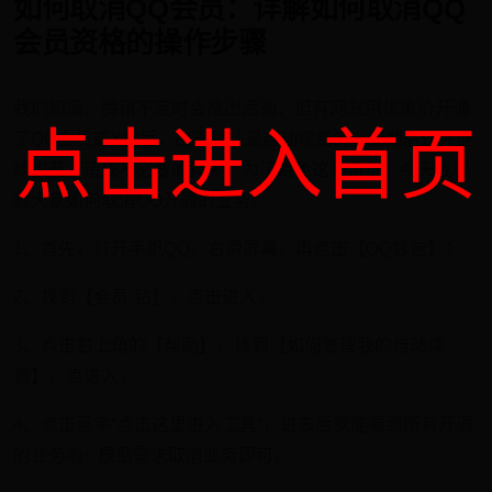
如何取消QQ会员：详解如何取消QQ
会员资格的操作步骤
我们知道，腾讯不定时会推出活动，但有网友用优惠价开通
点击进入首页
了QQ会员或X钻后，由于默认是自动续费的，到期后还会继
续扣费，造成不必要的损失。为了避免这种情况，今天我就
教大家如何取消QQ开通的业务。
1、首先，打开手机QQ，右滑屏幕，再点击【QQ钱包】；
2、找到【会员·钻】，点击进入；
3、点击右上角的【帮助】，找到【如何管理我的自动续
费】，点进入；
4、点击蓝字“点击这里进入工具”，进去后就能看到所有开通
的业务啦~ 根据需求取消业务即可。